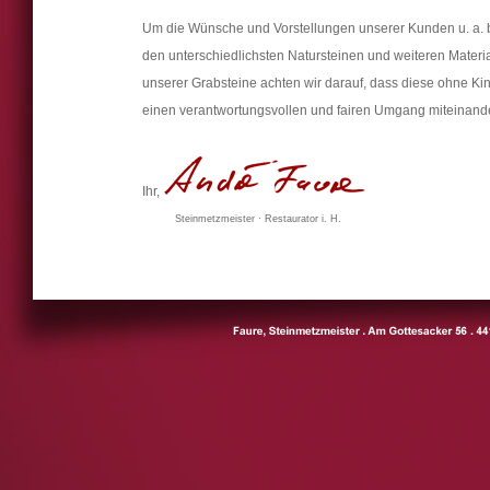
Um die Wünsche und Vorstellungen unserer Kunden u. a. b
den unterschiedlichsten Natursteinen und weiteren Materia
unserer Grabsteine achten wir darauf, dass diese ohne Kin
einen verantwortungsvollen und fairen Umgang miteinande
Ihr,
Steinmetzmeister · Restaurator i. H.